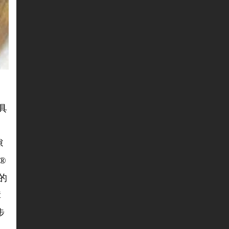
工具
隙
®
面的
障
步