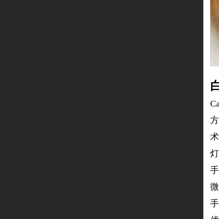
C
方
术
灯
手
微
手